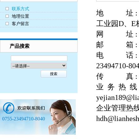
联系方式
地 址 :
地理位置
工业园D、E
客户留言
网 址 : www.
邮 箱 : hdh
产品搜索
电 话 : （+
23494710-80
传 真 : （+
业 务 热 线 
yejian189@li
企业管理热线 
hdh@lianhesh
0755-23494710-8040